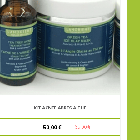
KIT ACNEE ABRES A THE
50,00
€
65,00
€