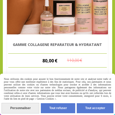
GAMME COLLAGENE REPARATEUR & HYDRATANT
80,00
€
110,00
€
Nous utilisons des cookies pour assurer le bon fonctionnement de notre site et analyser notre trafic et
ARTICLE HORS STOCK
pour vous offrir une meilleure expérience à des fins de statistiques. Pour cela, nos partenaires et nous
peuvent utiliser des cookies ou d'autres technologies pour stocker et accéder à des informations
personnelles comme votre visite sur notre site. Nous partageons également des informations sur
l'utilisation de notre site avec nos partenaires de médias sociaux, de publicité et d'analyse, qui peuvent
combiner celles-ci avec d'autres informations que vous leur avez fournies ou qu'ils ont collectées lors de
votre utilisation de leurs services. Vous pouvez retirer votre consentement, enregistré pour 6 mois, à
l'aide du lien en pied de page « Gestion Cookies ».
NOS RÉSEAUX SOCIAUX
Personnaliser
Tout refuser
Tout accepter