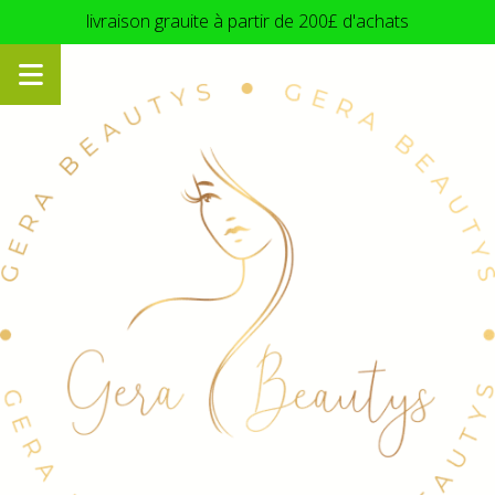
Panneau de gestion des cookies
livraison grauite à partir de 200£ d'achats