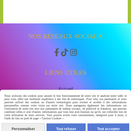
NOS RÉSEAUX SOCIAUX



LIENS UTILES
Accueil
Boutique
Nous utilisons des cookies pour assurer le bon fonctionnement de notre site et analyser notre trafic et
pour vous offrir une meilleure expérience à des fins de statistiques. Pour cela, nos partenaires et nous
Avis clients
peuvent utiliser des cookies ou d'autres technologies pour stocker et accéder à des informations
personnelles comme votre visite sur notre site. Nous partageons également des informations sur
watssap 06.63.86.83.30
l'utilisation de notre site avec nos partenaires de médias sociaux, de publicité et d'analyse, qui peuvent
combiner celles-ci avec d'autres informations que vous leur avez fournies ou qu'ils ont collectées lors de
votre utilisation de leurs services. Vous pouvez retirer votre consentement, enregistré pour 6 mois, à
À PROPOS
l'aide du lien en pied de page « Gestion Cookies ».
Personnaliser
Tout refuser
Tout accepter