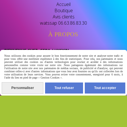
Accueil
Boutique
Avis clients
watssap 06.63.86.83.30
À PROPOS
BIENVENUE CHEZ GERA-LUXSKIN
Nous utilisons des cookies pour assurer le bon fonctionnement de notre site et analyser notre trafic et
pour vous offrir une meilleure expérience à des fins de statistiques. Pour cela, nos partenaires et nous
révélé leclat naturel de votre peau
peuvent utiliser des cookies ou d'autres technologies pour stocker et accéder à des informations
personnelles comme votre visite sur notre site. Nous partageons également des informations sur
l'utilisation de notre site avec nos partenaires de médias sociaux, de publicité et d'analyse, qui peuvent
votre destination beauté dediee aux soins de la peau et
combiner celles-ci avec d'autres informations que vous leur avez fournies ou qu'ils ont collectées lors de
votre utilisation de leurs services. Vous pouvez retirer votre consentement, enregistré pour 6 mois, à
au bien- etre nous vous proposont des soins de qualité
l'aide du lien en pied de page « Gestion Cookies ».
conçu pour ulluminer , unifier eclaircir naturelement et
prendre soins de votres peau au quotidien.
Personnaliser
Tout refuser
Tout accepter
Autoriser
Facebook est désactivé.
Mentions Légales
Conditions générales de vente
Se
rétracter
Gestion cookies
Mon Compte
Conditions
générales de vente