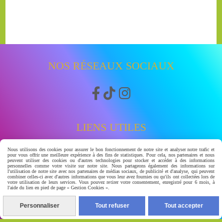
NOS RÉSEAUX SOCIAUX



LIENS UTILES
Nous utilisons des cookies pour assurer le bon fonctionnement de notre site et analyser notre trafic et
Accueil
pour vous offrir une meilleure expérience à des fins de statistiques. Pour cela, nos partenaires et nous
peuvent utiliser des cookies ou d'autres technologies pour stocker et accéder à des informations
Boutique
personnelles comme votre visite sur notre site. Nous partageons également des informations sur
l'utilisation de notre site avec nos partenaires de médias sociaux, de publicité et d'analyse, qui peuvent
Avis clients
combiner celles-ci avec d'autres informations que vous leur avez fournies ou qu'ils ont collectées lors de
votre utilisation de leurs services. Vous pouvez retirer votre consentement, enregistré pour 6 mois, à
watssap 06.63.86.83.30
l'aide du lien en pied de page « Gestion Cookies ».
À PROPOS
Personnaliser
Tout refuser
Tout accepter