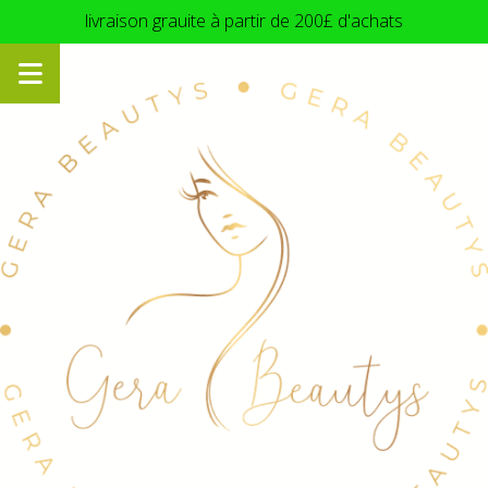
Panneau de gestion des cookies
livraison grauite à partir de 200£ d'achats