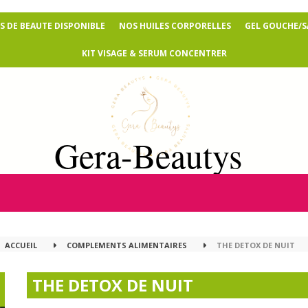
 DE BEAUTE DISPONIBLE
NOS HUILES CORPORELLES
GEL GOUCHE/
KIT VISAGE & SERUM CONCENTRER
Gera-Beautys
ACCUEIL
COMPLEMENTS ALIMENTAIRES
THE DETOX DE NUIT
THE DETOX DE NUIT