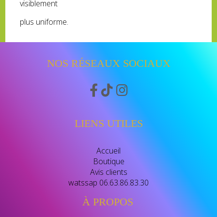
visiblement
plus uniforme.
NOS RÉSEAUX SOCIAUX



LIENS UTILES
Accueil
Boutique
Avis clients
watssap 06.63.86.83.30
À PROPOS