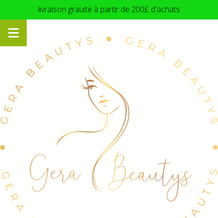
Panneau de gestion des cookies
livraison grauite à partir de 200£ d'achats