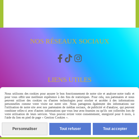
NOS RÉSEAUX SOCIAUX



LIENS UTILES
Nous utilisons des cookies pour assurer le bon fonctionnement de notre site et analyser notre trafic et
Accueil
pour vous offrir une meilleure expérience à des fins de statistiques. Pour cela, nos partenaires et nous
peuvent utiliser des cookies ou d'autres technologies pour stocker et accéder à des informations
Boutique
personnelles comme votre visite sur notre site. Nous partageons également des informations sur
l'utilisation de notre site avec nos partenaires de médias sociaux, de publicité et d'analyse, qui peuvent
Avis clients
combiner celles-ci avec d'autres informations que vous leur avez fournies ou qu'ils ont collectées lors de
votre utilisation de leurs services. Vous pouvez retirer votre consentement, enregistré pour 6 mois, à
watssap 06.63.86.83.30
l'aide du lien en pied de page « Gestion Cookies ».
À PROPOS
Personnaliser
Tout refuser
Tout accepter