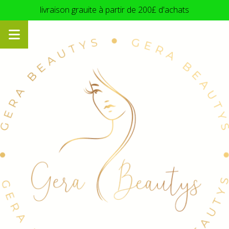
Panneau de gestion des cookies
livraison grauite à partir de 200£ d'achats