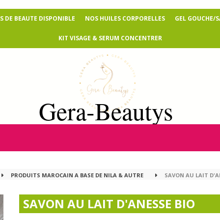
 DE BEAUTE DISPONIBLE
NOS HUILES CORPORELLES
GEL GOUCHE/
KIT VISAGE & SERUM CONCENTRER
Gera-Beautys
PRODUITS MAROCAIN A BASE DE NILA & AUTRE
SAVON AU LAIT D'A
SAVON AU LAIT D'ANESSE BIO