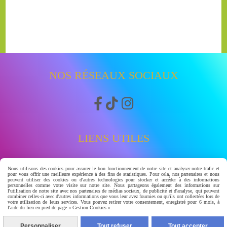
NOS RÉSEAUX SOCIAUX



LIENS UTILES
Accueil
Nous utilisons des cookies pour assurer le bon fonctionnement de notre site et analyser notre trafic et
pour vous offrir une meilleure expérience à des fins de statistiques. Pour cela, nos partenaires et nous
Boutique
peuvent utiliser des cookies ou d'autres technologies pour stocker et accéder à des informations
personnelles comme votre visite sur notre site. Nous partageons également des informations sur
Avis clients
l'utilisation de notre site avec nos partenaires de médias sociaux, de publicité et d'analyse, qui peuvent
combiner celles-ci avec d'autres informations que vous leur avez fournies ou qu'ils ont collectées lors de
watssap 06.63.86.83.30
votre utilisation de leurs services. Vous pouvez retirer votre consentement, enregistré pour 6 mois, à
l'aide du lien en pied de page « Gestion Cookies ».
À PROPOS
Personnaliser
Tout refuser
Tout accepter