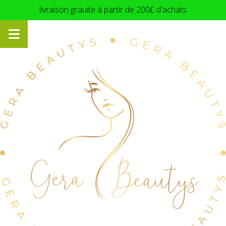
Panneau de gestion des cookies
livraison grauite à partir de 200£ d'achats