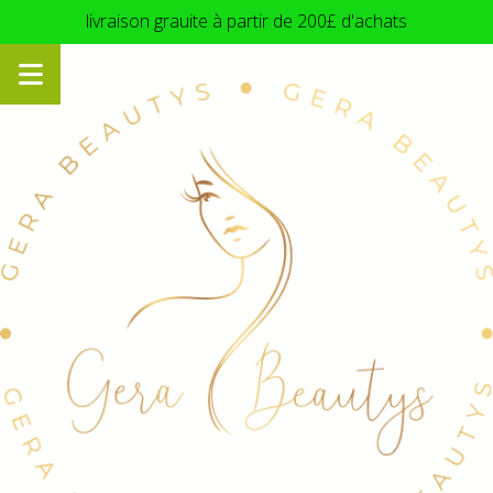
Panneau de gestion des cookies
livraison grauite à partir de 200£ d'achats