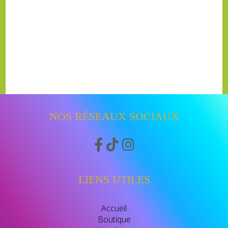
NOS RÉSEAUX SOCIAUX



LIENS UTILES
Accueil
Boutique