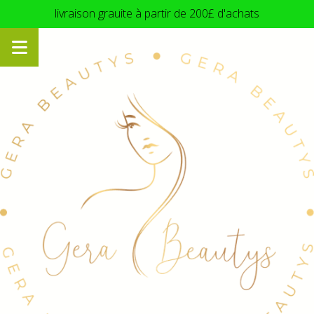
Panneau de gestion des cookies
livraison grauite à partir de 200£ d'achats