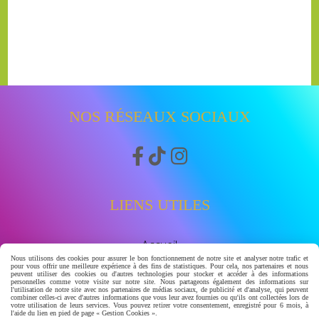
NOS RÉSEAUX SOCIAUX



LIENS UTILES
Accueil
Boutique
Nous utilisons des cookies pour assurer le bon fonctionnement de notre site et analyser notre trafic et
pour vous offrir une meilleure expérience à des fins de statistiques. Pour cela, nos partenaires et nous
Avis clients
peuvent utiliser des cookies ou d'autres technologies pour stocker et accéder à des informations
personnelles comme votre visite sur notre site. Nous partageons également des informations sur
watssap 06.63.86.83.30
l'utilisation de notre site avec nos partenaires de médias sociaux, de publicité et d'analyse, qui peuvent
combiner celles-ci avec d'autres informations que vous leur avez fournies ou qu'ils ont collectées lors de
votre utilisation de leurs services. Vous pouvez retirer votre consentement, enregistré pour 6 mois, à
l'aide du lien en pied de page « Gestion Cookies ».