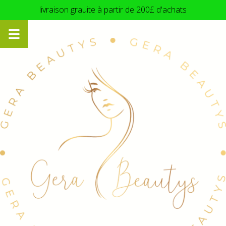
Panneau de gestion des cookies
livraison grauite à partir de 200£ d'achats