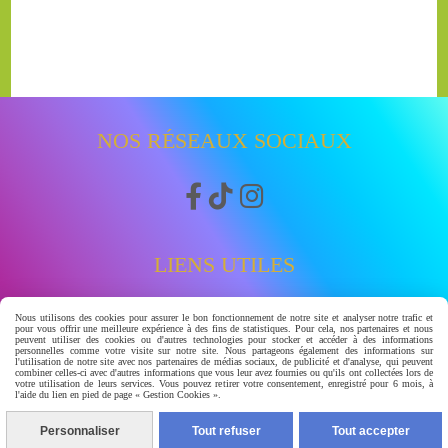
NOS RÉSEAUX SOCIAUX



LIENS UTILES
Accueil
Nous utilisons des cookies pour assurer le bon fonctionnement de notre site et analyser notre trafic et
pour vous offrir une meilleure expérience à des fins de statistiques. Pour cela, nos partenaires et nous
Boutique
peuvent utiliser des cookies ou d'autres technologies pour stocker et accéder à des informations
personnelles comme votre visite sur notre site. Nous partageons également des informations sur
Avis clients
l'utilisation de notre site avec nos partenaires de médias sociaux, de publicité et d'analyse, qui peuvent
combiner celles-ci avec d'autres informations que vous leur avez fournies ou qu'ils ont collectées lors de
watssap 06.63.86.83.30
votre utilisation de leurs services. Vous pouvez retirer votre consentement, enregistré pour 6 mois, à
l'aide du lien en pied de page « Gestion Cookies ».
À PROPOS
Personnaliser
Tout refuser
Tout accepter