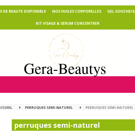
 DE BEAUTE DISPONIBLE
NOS HUILES CORPORELLES
GEL GOUCHE/
KIT VISAGE & SERUM CONCENTRER
Gera-Beautys
ACCUEIL
PERRUQUES SEMI-NATUREL
PERRUQUES SEMI-NATUREL
perruques semi-naturel