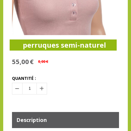
perruques semi-naturel
55,00
€
0,00
€
QUANTITÉ :
Description