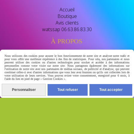
Accueil
Boutique
Avis clients
watssap 06.63.86.83.30
À PROPOS
Nous utilisons des cookies pour assurer le bon fonctionnement de notre site et analyser notre trafic et
BIENVENUE CHEZ GERA-LUXSKIN
pour vous offrir une meilleure expérience à des fins de statistiques. Pour cela, nos partenaires et nous
peuvent utiliser des cookies ou d'autres technologies pour stocker et accéder à des informations
personnelles comme votre visite sur notre site. Nous partageons également des informations sur
révélé leclat naturel de votre peau
l'utilisation de notre site avec nos partenaires de médias sociaux, de publicité et d'analyse, qui peuvent
combiner celles-ci avec d'autres informations que vous leur avez fournies ou qu'ils ont collectées lors de
votre utilisation de leurs services. Vous pouvez retirer votre consentement, enregistré pour 6 mois, à
l'aide du lien en pied de page « Gestion Cookies ».
votre destination beauté dediee aux soins de la peau et
au bien- etre nous vous proposont des soins de qualité
Personnaliser
Tout refuser
Tout accepter
conçu pour ulluminer , unifier eclaircir naturelement et
prendre soins de votres peau au quotidien.
Autoriser
Facebook est désactivé.
Mentions Légales
Conditions générales de vente
Se
rétracter
Gestion cookies
Mon Compte
Conditions