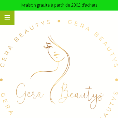
Panneau de gestion des cookies
livraison grauite à partir de 200£ d'achats