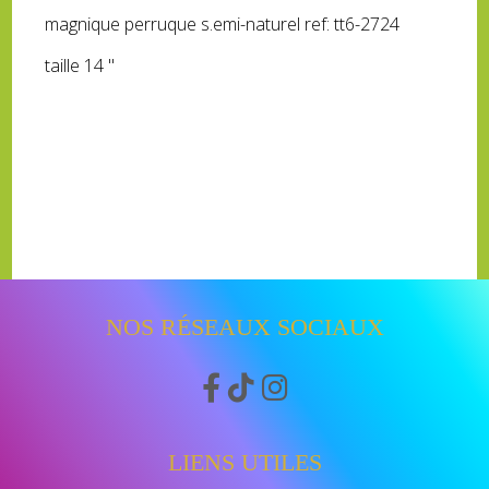
magnique perruque s.emi-naturel ref: tt6-2724
taille 14 "
NOS RÉSEAUX SOCIAUX



LIENS UTILES