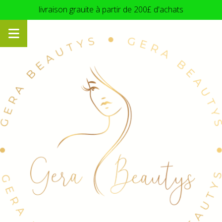
Panneau de gestion des cookies
livraison grauite à partir de 200£ d'achats