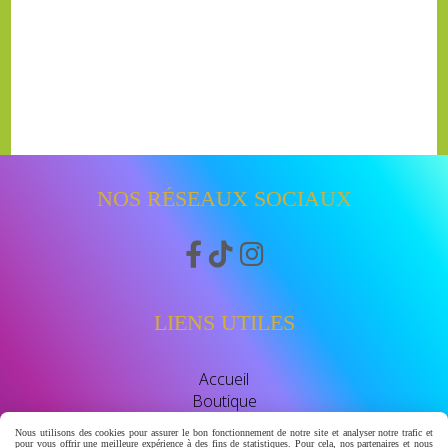
NOS RÉSEAUX SOCIAUX



LIENS UTILES
Accueil
Boutique
Avis clients
Nous utilisons des cookies pour assurer le bon fonctionnement de notre site et analyser notre trafic et
watssap 06.63.86.83.30
pour vous offrir une meilleure expérience à des fins de statistiques. Pour cela, nos partenaires et nous