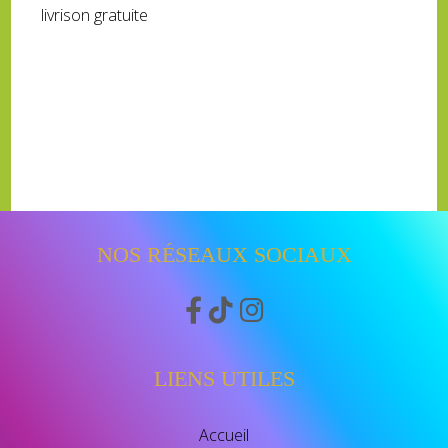
livrison gratuite
NOS RÉSEAUX SOCIAUX



LIENS UTILES
Accueil