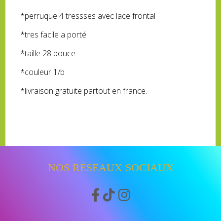
*perruque 4 tressses avec lace frontal
*tres facile a porté
*taille 28 pouce
*couleur 1/b
*livraison gratuite partout en france.
NOS RÉSEAUX SOCIAUX


