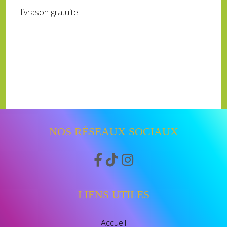
livrason gratuite .
NOS RÉSEAUX SOCIAUX



LIENS UTILES
Accueil