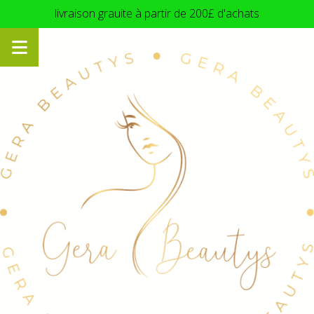
Panneau de gestion des cookies
livraison grauite à partir de 200£ d'achats