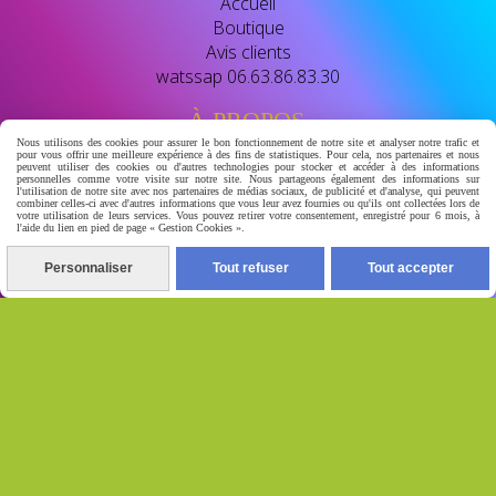
Accueil
Boutique
Avis clients
watssap 06.63.86.83.30
À PROPOS
Nous utilisons des cookies pour assurer le bon fonctionnement de notre site et analyser notre trafic et
pour vous offrir une meilleure expérience à des fins de statistiques. Pour cela, nos partenaires et nous
peuvent utiliser des cookies ou d'autres technologies pour stocker et accéder à des informations
BIENVENUE CHEZ GERA-LUXSKIN
personnelles comme votre visite sur notre site. Nous partageons également des informations sur
l'utilisation de notre site avec nos partenaires de médias sociaux, de publicité et d'analyse, qui peuvent
combiner celles-ci avec d'autres informations que vous leur avez fournies ou qu'ils ont collectées lors de
votre utilisation de leurs services. Vous pouvez retirer votre consentement, enregistré pour 6 mois, à
révélé leclat naturel de votre peau
l'aide du lien en pied de page « Gestion Cookies ».
votre destination beauté dediee aux soins de la peau et
Personnaliser
Tout refuser
Tout accepter
au bien- etre nous vous proposont des soins de qualité
conçu pour ulluminer , unifier eclaircir naturelement et
prendre soins de votres peau au quotidien.
Autoriser
Facebook est désactivé.
Mentions Légales
Conditions générales de vente
Se
rétracter
Gestion cookies
Mon Compte
Conditions
générales de vente