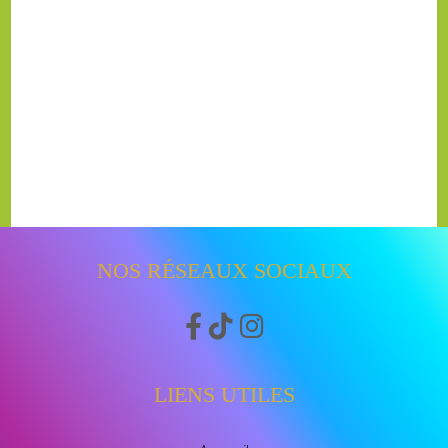
NOS RÉSEAUX SOCIAUX



LIENS UTILES