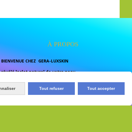
À PROPOS
BIENVENUE CHEZ GERA-LUXSKIN
révélé leclat naturel de votre peau
votre destination beauté dediee aux soins de la peau et
au bien- etre nous vous proposont des soins de qualité
nnaliser
Tout refuser
Tout accepter
conçu pour ulluminer , unifier eclaircir naturelement et
prendre soins de votres peau au quotidien.
e
Conditions générales de vente