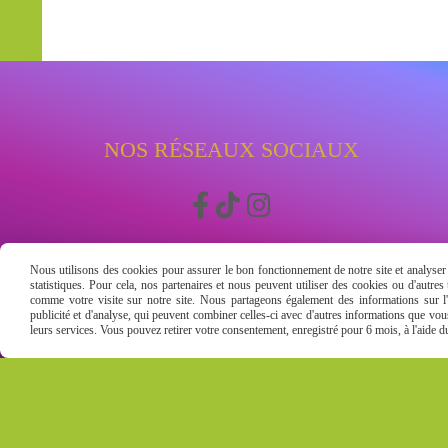
NOS RÉSEAUX SOCIAUX



Nous utilisons des cookies pour assurer le bon fonctionnement de notre site et analyser n
statistiques. Pour cela, nos partenaires et nous peuvent utiliser des cookies ou d'autre
comme votre visite sur notre site. Nous partageons également des informations sur l'u
publicité et d'analyse, qui peuvent combiner celles-ci avec d'autres informations que vous 
leurs services. Vous pouvez retirer votre consentement, enregistré pour 6 mois, à l'aide 
Mentions Légales
Conditions g