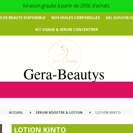
livraison grauite à partir de 200£ d'achats
 DE BEAUTE DISPONIBLE
NOS HUILES CORPORELLES
GEL GOUCHE/
KIT VISAGE & SERUM CONCENTRER
Gera-Beautys
ACCUEIL
SÉRUM BOOSTER & LOTION
LOTION KINTO
LOTION KINTO