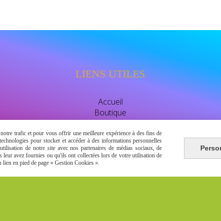
LIENS UTILES
Accueil
Boutique
Avis clients
watssap 06.63.86.83.30
otre trafic et pour vous offrir une meilleure expérience à des fins de
s technologies pour stocker et accéder à des informations personnelles
Perso
tilisation de notre site avec nos partenaires de médias sociaux, de
leur avez fournies ou qu'ils ont collectées lors de votre utilisation de
du lien en pied de page « Gestion Cookies ».
Autoriser
Facebook est désactivé.
énérales de vente
Se rétracter
Gestion cookies
Mon Compt