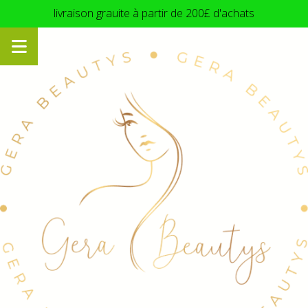
Panneau de gestion des cookies
livraison grauite à partir de 200£ d'achats