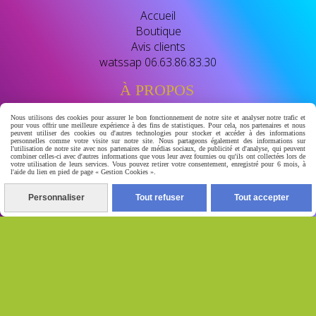
Accueil
Boutique
Avis clients
watssap 06.63.86.83.30
À PROPOS
Nous utilisons des cookies pour assurer le bon fonctionnement de notre site et analyser notre trafic et
pour vous offrir une meilleure expérience à des fins de statistiques. Pour cela, nos partenaires et nous
BIENVENUE CHEZ GERA-LUXSKIN
peuvent utiliser des cookies ou d'autres technologies pour stocker et accéder à des informations
personnelles comme votre visite sur notre site. Nous partageons également des informations sur
l'utilisation de notre site avec nos partenaires de médias sociaux, de publicité et d'analyse, qui peuvent
révélé leclat naturel de votre peau
combiner celles-ci avec d'autres informations que vous leur avez fournies ou qu'ils ont collectées lors de
votre utilisation de leurs services. Vous pouvez retirer votre consentement, enregistré pour 6 mois, à
l'aide du lien en pied de page « Gestion Cookies ».
votre destination beauté dediee aux soins de la peau et
au bien- etre nous vous proposont des soins de qualité
Personnaliser
Tout refuser
Tout accepter
conçu pour ulluminer , unifier eclaircir naturelement et
prendre soins de votres peau au quotidien.
Autoriser
Facebook est désactivé.
Mentions Légales
Conditions générales de vente
Se
rétracter
Gestion cookies
Mon Compte
Conditions
générales de vente