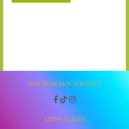
NOS RÉSEAUX SOCIAUX



LIENS UTILES