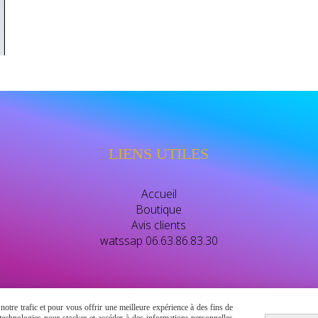
LIENS UTILES
Accueil
Boutique
Avis clients
watssap 06.63.86.83.30
otre trafic et pour vous offrir une meilleure expérience à des fins de