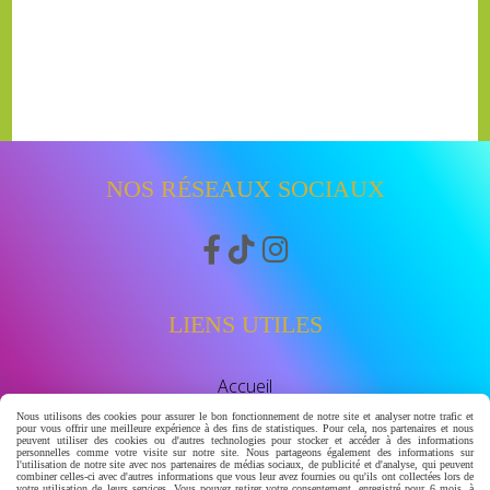
NOS RÉSEAUX SOCIAUX



LIENS UTILES
Accueil
Boutique
Nous utilisons des cookies pour assurer le bon fonctionnement de notre site et analyser notre trafic et
Avis clients
pour vous offrir une meilleure expérience à des fins de statistiques. Pour cela, nos partenaires et nous
peuvent utiliser des cookies ou d'autres technologies pour stocker et accéder à des informations
watssap 06.63.86.83.30
personnelles comme votre visite sur notre site. Nous partageons également des informations sur
l'utilisation de notre site avec nos partenaires de médias sociaux, de publicité et d'analyse, qui peuvent
combiner celles-ci avec d'autres informations que vous leur avez fournies ou qu'ils ont collectées lors de
votre utilisation de leurs services. Vous pouvez retirer votre consentement, enregistré pour 6 mois, à