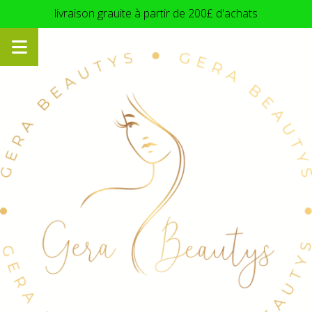
Panneau de gestion des cookies
livraison grauite à partir de 200£ d'achats