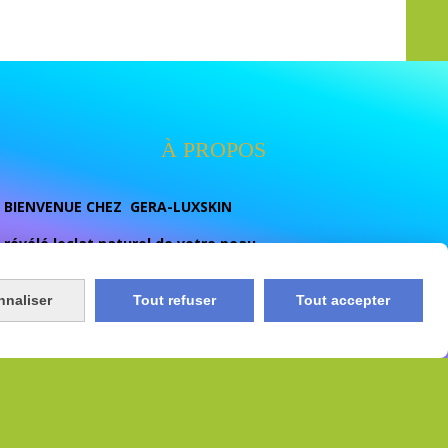
À PROPOS
BIENVENUE CHEZ GERA-LUXSKIN
révélé leclat naturel de votre peau
votre destination beauté dediee aux soins de la peau et
au bien- etre nous vous proposont des soins de qualité
nnaliser
Tout refuser
Tout accepter
conçu pour ulluminer , unifier eclaircir naturelement et
prendre soins de votres peau au quotidien.
e
Conditions générales de vente