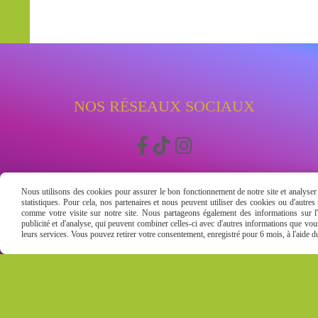
NOS RÉSEAUX SOCIAUX



Nous utilisons des cookies pour assurer le bon fonctionnement de notre site et analyser n
statistiques. Pour cela, nos partenaires et nous peuvent utiliser des cookies ou d'autre
comme votre visite sur notre site. Nous partageons également des informations sur l'u
publicité et d'analyse, qui peuvent combiner celles-ci avec d'autres informations que vous 
leurs services. Vous pouvez retirer votre consentement, enregistré pour 6 mois, à l'aide 
Mentions Légales
Conditions g