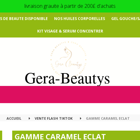
livraison grauite à partir de 200£ d'achats
 DE BEAUTE DISPONIBLE
NOS HUILES CORPORELLES
GEL GOUCHE/
KIT VISAGE & SERUM CONCENTRER
Gera-Beautys
ACCUEIL
VENTE FLASH TIKTOK
GAMME CARAMEL ECLAT
GAMME CARAMEL ECLAT