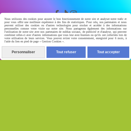



Nous utilisons des cookies pour assurer le bon fonctionnement de notre site et analyser notre trafic et
pour vous offrir une meilleure expérience à des fins de statistiques. Pour cela, nos partenaires et nous
peuvent utiliser des cookies ou d'autres technologies pour stocker et accéder à des informations
personnelles comme votre visite sur notre site. Nous partageons également des informations sur
l'utilisation de notre site avec nos partenaires de médias sociaux, de publicité et d'analyse, qui peuvent
LIENS UTILES
combiner celles-ci avec d'autres informations que vous leur avez fournies ou qu'ils ont collectées lors de
votre utilisation de leurs services. Vous pouvez retirer votre consentement, enregistré pour 6 mois, à
l'aide du lien en pied de page « Gestion Cookies ».
Accueil
Personnaliser
Tout refuser
Tout accepter
Boutique
Avis clients
watssap 06.63.86.83.30
À PROPOS
BIENVENUE CHEZ GERA-LUXSKIN
révélé leclat naturel de votre peau
votre destination beauté dediee aux soins de la peau et
au bien- etre nous vous proposont des soins de qualité