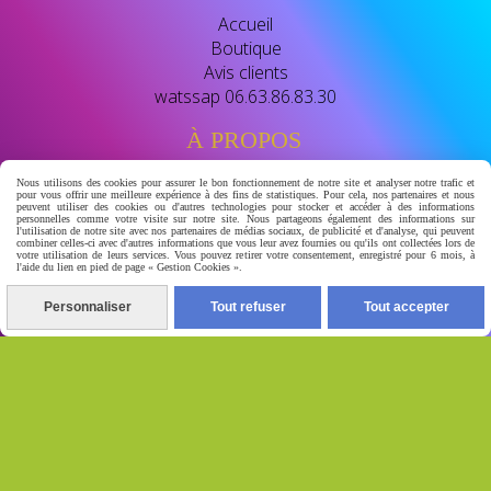
Accueil
Boutique
Avis clients
watssap 06.63.86.83.30
À PROPOS
Nous utilisons des cookies pour assurer le bon fonctionnement de notre site et analyser notre trafic et
pour vous offrir une meilleure expérience à des fins de statistiques. Pour cela, nos partenaires et nous
BIENVENUE CHEZ GERA-LUXSKIN
peuvent utiliser des cookies ou d'autres technologies pour stocker et accéder à des informations
personnelles comme votre visite sur notre site. Nous partageons également des informations sur
l'utilisation de notre site avec nos partenaires de médias sociaux, de publicité et d'analyse, qui peuvent
révélé leclat naturel de votre peau
combiner celles-ci avec d'autres informations que vous leur avez fournies ou qu'ils ont collectées lors de
votre utilisation de leurs services. Vous pouvez retirer votre consentement, enregistré pour 6 mois, à
l'aide du lien en pied de page « Gestion Cookies ».
votre destination beauté dediee aux soins de la peau et
au bien- etre nous vous proposont des soins de qualité
Personnaliser
Tout refuser
Tout accepter
conçu pour ulluminer , unifier eclaircir naturelement et
prendre soins de votres peau au quotidien.
Autoriser
Facebook est désactivé.
Mentions Légales
Conditions générales de vente
Se
rétracter
Gestion cookies
Mon Compte
Conditions
générales de vente