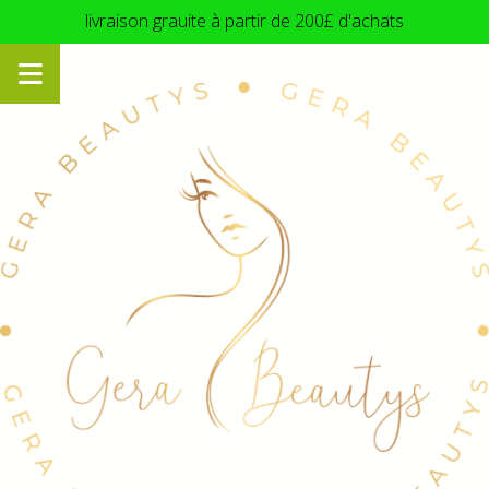
Panneau de gestion des cookies
livraison grauite à partir de 200£ d'achats