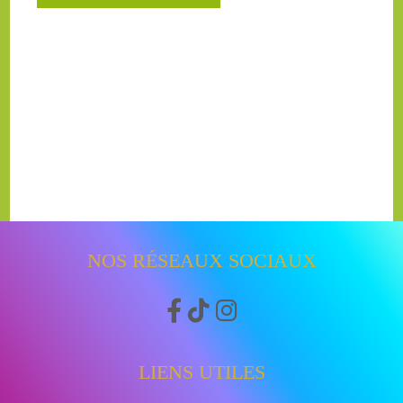
NOS RÉSEAUX SOCIAUX



LIENS UTILES