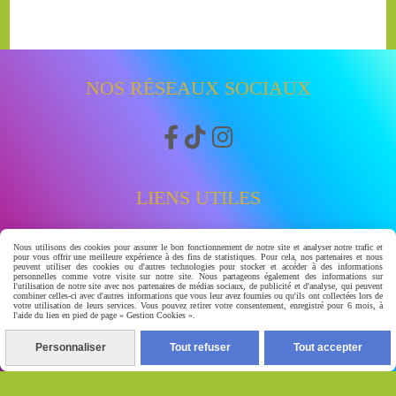
NOS RÉSEAUX SOCIAUX



LIENS UTILES
Accueil
Nous utilisons des cookies pour assurer le bon fonctionnement de notre site et analyser notre trafic et
pour vous offrir une meilleure expérience à des fins de statistiques. Pour cela, nos partenaires et nous
Boutique
peuvent utiliser des cookies ou d'autres technologies pour stocker et accéder à des informations
personnelles comme votre visite sur notre site. Nous partageons également des informations sur
Avis clients
l'utilisation de notre site avec nos partenaires de médias sociaux, de publicité et d'analyse, qui peuvent
combiner celles-ci avec d'autres informations que vous leur avez fournies ou qu'ils ont collectées lors de
watssap 06.63.86.83.30
votre utilisation de leurs services. Vous pouvez retirer votre consentement, enregistré pour 6 mois, à
l'aide du lien en pied de page « Gestion Cookies ».
À PROPOS
Personnaliser
Tout refuser
Tout accepter
BIENVENUE CHEZ GERA-LUXSKIN