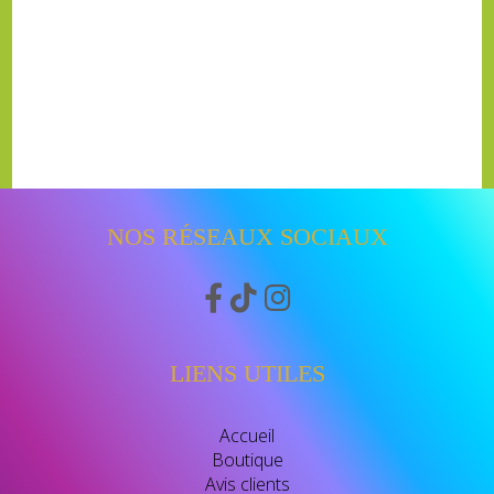
NOS RÉSEAUX SOCIAUX



LIENS UTILES
Accueil
Boutique
Avis clients