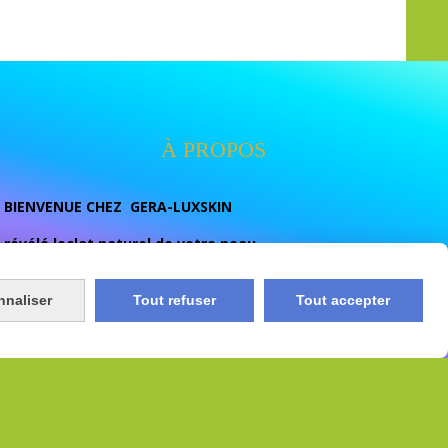
À PROPOS
BIENVENUE CHEZ GERA-LUXSKIN
révélé leclat naturel de votre peau
votre destination beauté dediee aux soins de la peau et
au bien- etre nous vous proposont des soins de qualité
nnaliser
Tout refuser
Tout accepter
conçu pour ulluminer , unifier eclaircir naturelement et
prendre soins de votres peau au quotidien.
e
Conditions générales de vente