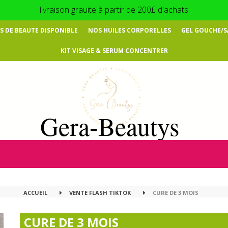
livraison grauite à partir de 200£ d'achats
 DE BEAUTE DISPONIBLE
NOS HUILES CORPORELLES
GEL GOUCHE/
KIT VISAGE & SERUM CONCENTRER
Gera-Beautys
ACCUEIL
VENTE FLASH TIKTOK
CURE DE 3 MOIS
CURE DE 3 MOIS