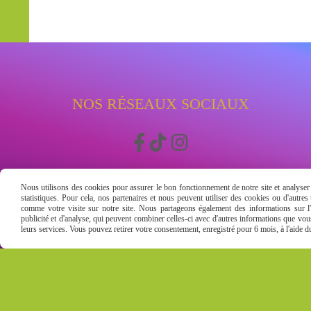
NOS RÉSEAUX SOCIAUX



Nous utilisons des cookies pour assurer le bon fonctionnement de notre site et analyser n
statistiques. Pour cela, nos partenaires et nous peuvent utiliser des cookies ou d'autre
comme votre visite sur notre site. Nous partageons également des informations sur l'u
publicité et d'analyse, qui peuvent combiner celles-ci avec d'autres informations que vous 
leurs services. Vous pouvez retirer votre consentement, enregistré pour 6 mois, à l'aide 
Mentions Légales
Conditions g