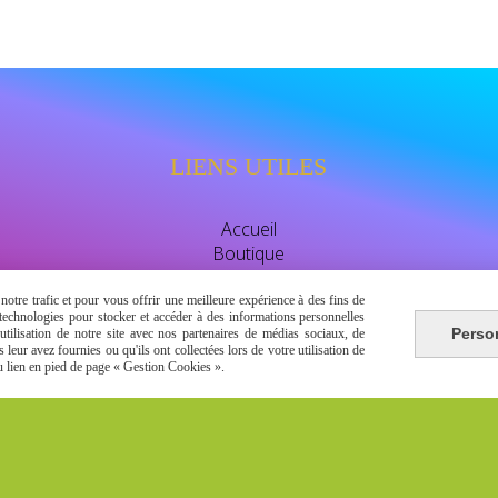
LIENS UTILES
Accueil
Boutique
Avis clients
watssap 06.63.86.83.30
otre trafic et pour vous offrir une meilleure expérience à des fins de
s technologies pour stocker et accéder à des informations personnelles
Perso
tilisation de notre site avec nos partenaires de médias sociaux, de
leur avez fournies ou qu'ils ont collectées lors de votre utilisation de
du lien en pied de page « Gestion Cookies ».
Autoriser
Facebook est désactivé.
énérales de vente
Se rétracter
Gestion cookies
Mon Compt