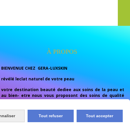
À PROPOS
BIENVENUE CHEZ GERA-LUXSKIN
révélé leclat naturel de votre peau
votre destination beauté dediee aux soins de la peau et
au bien- etre nous vous proposont des soins de qualité
conçu pour ulluminer , unifier eclaircir naturelement et
prendre soins de votres peau au quotidien.
nnaliser
Tout refuser
Tout accepter