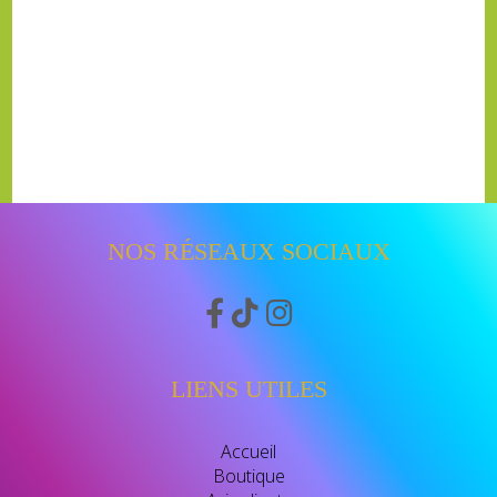
NOS RÉSEAUX SOCIAUX



LIENS UTILES
Accueil
Boutique