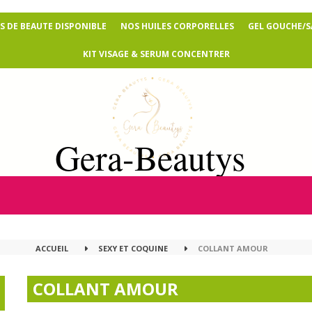
 DE BEAUTE DISPONIBLE
NOS HUILES CORPORELLES
GEL GOUCHE/
KIT VISAGE & SERUM CONCENTRER
Gera-Beautys
ACCUEIL
SEXY ET COQUINE
COLLANT AMOUR
COLLANT AMOUR