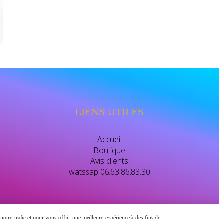
LIENS UTILES
Accueil
Boutique
Avis clients
watssap 06.63.86.83.30
otre trafic et pour vous offrir une meilleure expérience à des fins de