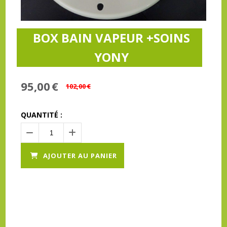
BOX BAIN VAPEUR +SOINS
YONY
95,00
€
102,00
€
QUANTITÉ :
AJOUTER AU PANIER