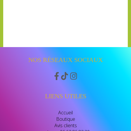
NOS RÉSEAUX SOCIAUX



LIENS UTILES
Accueil
Boutique
Avis clients