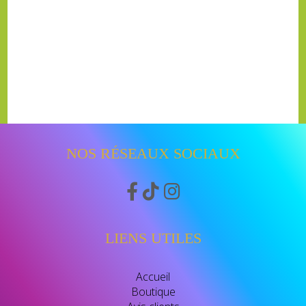
NOS RÉSEAUX SOCIAUX



LIENS UTILES
Accueil
Boutique