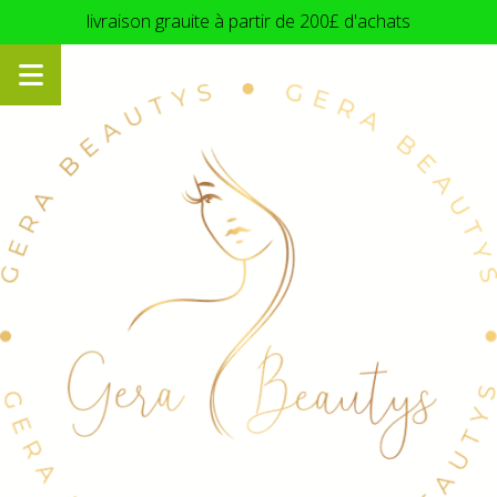
Panneau de gestion des cookies
livraison grauite à partir de 200£ d'achats