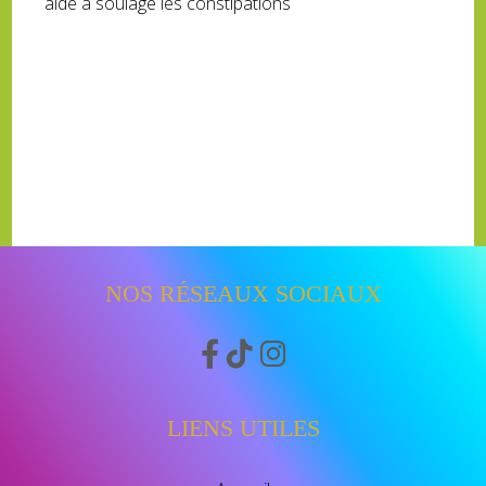
aide a soulagé les constipations
NOS RÉSEAUX SOCIAUX



LIENS UTILES