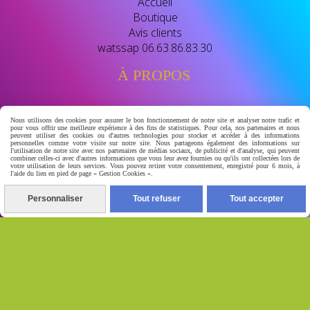
Accueil
Boutique
Avis clients
watssap 06.63.86.83.30
À PROPOS
BIENVENUE CHEZ GERA-LUXSKIN
Nous utilisons des cookies pour assurer le bon fonctionnement de notre site et analyser notre trafic et
pour vous offrir une meilleure expérience à des fins de statistiques. Pour cela, nos partenaires et nous
peuvent utiliser des cookies ou d'autres technologies pour stocker et accéder à des informations
révélé leclat naturel de votre peau
personnelles comme votre visite sur notre site. Nous partageons également des informations sur
l'utilisation de notre site avec nos partenaires de médias sociaux, de publicité et d'analyse, qui peuvent
combiner celles-ci avec d'autres informations que vous leur avez fournies ou qu'ils ont collectées lors de
votre destination beauté dediee aux soins de la peau et
votre utilisation de leurs services. Vous pouvez retirer votre consentement, enregistré pour 6 mois, à
l'aide du lien en pied de page « Gestion Cookies ».
au bien- etre nous vous proposont des soins de qualité
conçu pour ulluminer , unifier eclaircir naturelement et
Personnaliser
Tout refuser
Tout accepter
prendre soins de votres peau au quotidien.
Autoriser
Facebook est désactivé.
Mentions Légales
Conditions générales de vente
Se
rétracter
Gestion cookies
Mon Compte
Conditions
générales de vente